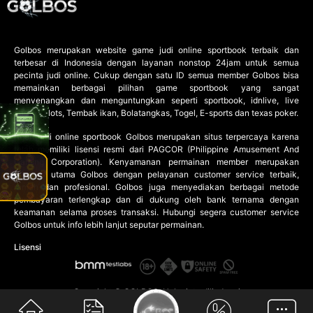
Golbos
merupakan website game judi online sportbook terbaik dan
terbesar di Indonesia dengan layanan nonstop 24jam untuk semua
pecinta judi online. Cukup dengan satu ID semua member Golbos bisa
memainkan berbagai pilihan game sportbook yang sangat
menyenangkan dan menguntungkan seperti sportbook, idnlive, live
casino, slots, Tembak ikan, Bolatangkas, Togel, E-sports dan texas poker.
Agen judi
online sportbook Golbos merupakan situs terpercaya karena
telah memiliki lisensi resmi dari PAGCOR (Philippine Amusement And
Gaming Corporation). Kenyamanan permainan member merupakan
prioritas utama Golbos dengan pelayanan customer service terbaik,
ramah dan profesional. Golbos juga menyediakan berbagai metode
pembayaran terlengkap dan di dukung oleh bank ternama dengan
keamanan selama proses transaksi. Hubungi segera customer service
Golbos untuk info lebih lanjut seputar permainan.
Lisensi
Copyright © GOLBOS. Hak cipta dilindungi