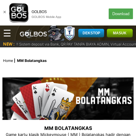
×
GOLBOS
Download
GOLBOS Mobile App
☰
DEKSTOP
MASUK
NEW :
GOLBOS !!! Sistem deposit via Bank, QR PAY TANPA BIAYA ADMIN, Virtual Acco
Home
MM Bolatangkas
MM BOLATANGKAS
Game kartu klasik Mickeymouse ( MM ) Bolatangkas hadir dengan